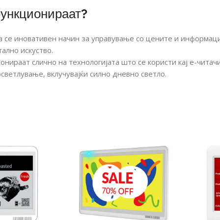
функционираат?
ија се иновативен начин за управување со цените и информа
ално искуство.
нираат слично на технологијата што се користи кај е-читачит
осветлување, вклучувајќи силно дневно светло.