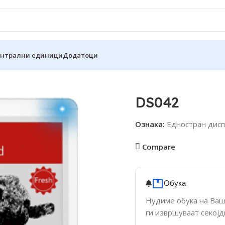
ентрални единици
Додатоци
DS042
Ознака:
Едностран дисп
Compare
Обука
Нудиме обука на Ваш
ги извршуваат секој