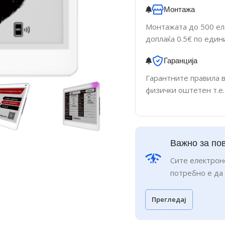
Монтажа
Монтажата до 500 еле
доплаќа 0.5€ по един
Гаранција
Гарантните правила 
физички оштетен т.е.
Важно за по
Сите електрон
потребно е да
Прегледај