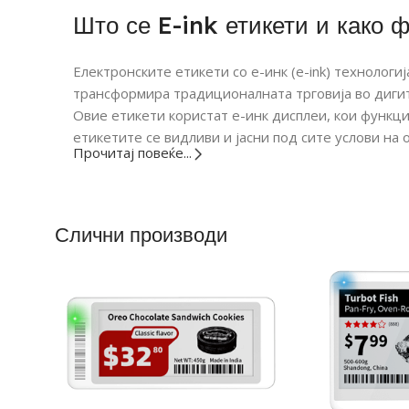
Што се E-ink етикети и како 
Електронските етикети со е-инк (e-ink) технолог
трансформира традиционалната трговија во дигит
Овие етикети користат е-инк дисплеи, кои функцио
етикетите се видливи и јасни под сите услови на 
Прочитај повеќе...
Слични производи