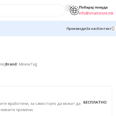
Побарај понуда
info@smartstore.mk
Производи
За нас
Контакт
леј
Brand:
MinewTag
БЕСПЛАТНО
ите вработени, за самостојно да можат да
дневните промени.