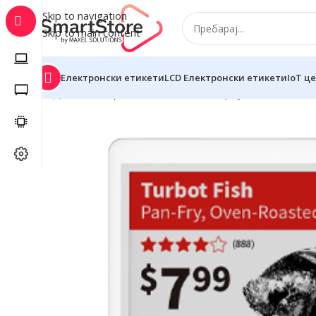
Skip to navigation
Skip to main content
Електронски етикети
LCD Електронски етикети
IoT ц
Дома
Електронски етикети
DS серија
DS042