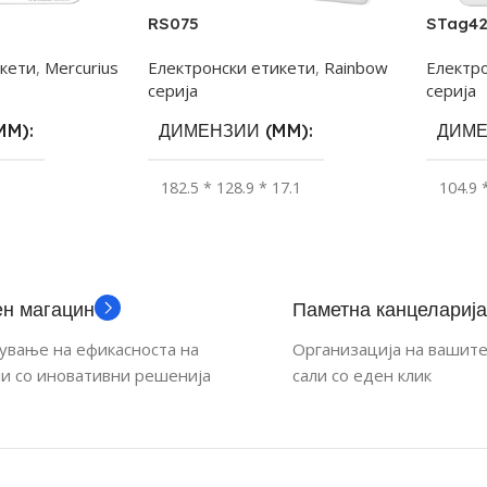
RS075
STag4
икети
,
Mercurius
Електронски етикети
,
Rainbow
Електр
серија
серија
MM)
ДИМЕНЗИИ (MM)
ДИМЕ
182.5 * 128.9 * 17.1
104.9 
(MM)
ВИДЛИВ ДЕЛ (MM)
ВИДЛ
160 * 96
84.8 *
н магацин
Паметна канцеларија
вање на ефикасноста на
Организација на вашит
(PX)
РЕЗОЛУЦИЈА (PX)
РЕЗО
и со иновативни решенија
сали со еден клик
800 * 480
400 * 
А ДИСПЛЕЈ
ГОЛЕМИНА НА ДИСПЛЕЈ
ГОЛЕ