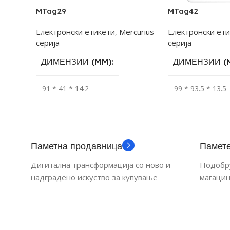
MTag29
MTag42
Електронски етикети
,
Mercurius
Електронски ет
серија
серија
ДИМЕНЗИИ (MM)
ДИМЕНЗИИ (
91 * 41 * 14.2
99 * 93.5 * 13.5
ВИДЛИВ ДЕЛ (MM)
ВИДЛИВ ДЕЛ 
66.9 * 29.1
84.8 * 63.6
Паметна продавница
Памете
Дигитална трансформација со ново и
Подобру
РЕЗОЛУЦИЈА (PX)
РЕЗОЛУЦИЈА 
надградено искуство за купување
магацин
296 * 128
400 * 300
ГОЛЕМИНА НА ДИСПЛЕЈ
ГОЛЕМИНА Н