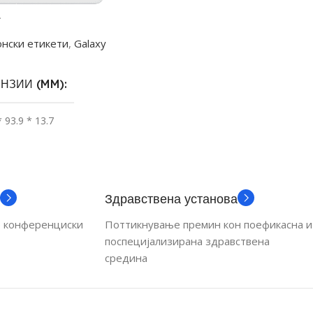
2
онски етикети
,
Galaxy
НЗИИ (MM)
* 93.9 * 13.7
ИВ ДЕЛ (MM)
 63.6
Здравствена установа
е конференциски
Поттикнување премин кон поефикасна и
ЛУЦИЈА (PX)
поспецијализирана здравствена
средина
300
МИНА НА ДИСПЛЕЈ