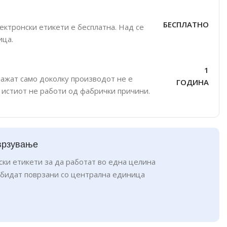
БЕСПЛАТНО
ктронски етикети е бесплатна. Над се
ица.
1
важат само доколку производот не е
ГОДИНА
 истиот не работи од фабрички причини.
врзување
ски етикети за да работат во една целина
 бидат поврзани со централна единица