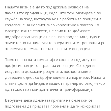
Нашата визија е да го поддржиме развојот на
паметните продавници, каде што технологијата е во
служба на поедноставување на работните процеси и
создавање на незаменливо корисничко искуство. Со
електронските етикети, не само што добивате
подобра организација на вашата продавница, туку и
значително ги намалувате оперативните трошоци и ја
зголемувате ефикасноста на вашите операции.
Тимот на нашата компанија е составен од искусни
професионалци со страст за иновации. Со години
искуство и докажани резултати, воспоставивме
доверлив однос со бројни клиенти и партнери. Нашата
главна цел е да бидеме вашиот партнер во секој чекор
од вашиот пат кон дигиталната трансформација.
Веруваме дека иднината припаѓа на оние кои се
подготвени да прифатат промени и да ги искористат