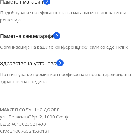
Паметен магацин
Подобрување на ефикасноста на магацини со иновативни
решенија
Паметна канцеларија
Организација на вашите конференциски сали со еден клик
Здравствена установа
Поттикнување премин кон поефикасна и поспецијализирана
здравствена средина
МАКСЕЛ СОЛУШНС ДООЕЛ
ул. „Беласица“ бр. 2, 1000 Скопје
ЕДБ: 4013023521430
СКА: 210076524530131