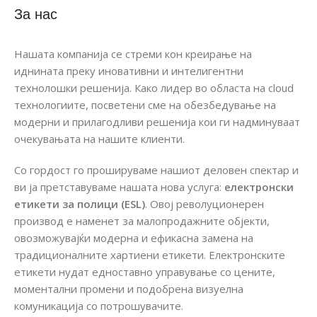
За нас
Нашата компанија се стреми кон креирање на
иднината преку иновативни и интелигентни
технолошки решенија. Како лидер во областа на cloud
технологиите, посветени сме на обезбедување на
модерни и прилагодливи решенија кои ги надминуваат
очекувањата на нашите клиенти.
Со гордост го прошируваме нашиот деловен спектар и
ви ја претставуваме нашата нова услуга:
електронски
етикети за полици (ESL)
. Овој револуционерен
производ е наменет за малопродажните објекти,
овозможувајќи модерна и ефикасна замена на
традиционалните хартиени етикети. Електронските
етикети нудат едноставно управување со цените,
моментални промени и подобрена визуелна
комуникација со потрошувачите.