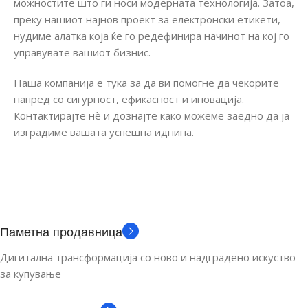
можностите што ги носи модерната технологија. Затоа,
преку нашиот најнов проект за електронски етикети,
нудиме алатка која ќе го редефинира начинот на кој го
управувате вашиот бизнис.
Наша компанија е тука за да ви помогне да чекорите
напред со сигурност, ефикасност и иновација.
Контактирајте нè и дознајте како можеме заедно да ја
изградиме вашата успешна иднина.
Паметна продавница
Дигитална трансформација со ново и надградено искуство
за купување