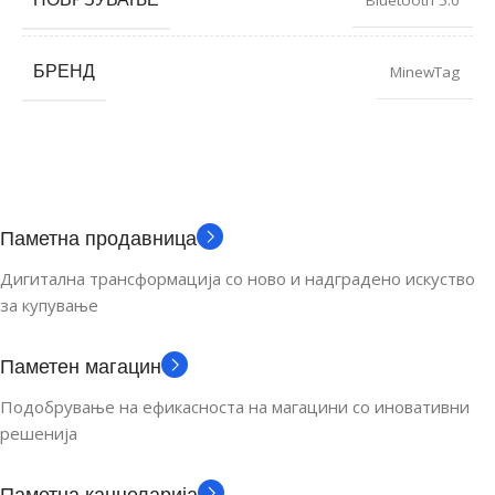
БРЕНД
MinewTag
Паметна продавница
Дигитална трансформација со ново и надградено искуство
за купување
Паметен магацин
Подобрување на ефикасноста на магацини со иновативни
решенија
Паметна канцеларија