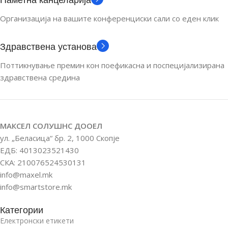
Организација на вашите конференциски сали со еден клик
Здравствена установа
Поттикнување премин кон поефикасна и поспецијализирана
здравствена средина
МАКСЕЛ СОЛУШНС ДООЕЛ
ул. „Беласица“ бр. 2, 1000 Скопје
ЕДБ: 4013023521430
СКА: 210076524530131
info@maxel.mk
info@smartstore.mk
Категории
Електронски етикети