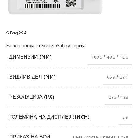
STag29A
Електронски етикети
,
Galaxy серија
ДИМЕНЗИИ (MM)
103.5 * 43.2 * 12.6
ВИДЛИВ ДЕЛ (MM)
66.9 * 29.1
РЕЗОЛУЦИЈА (PX)
296 * 128
ГОЛЕМИНА НА ДИСПЛЕЈ (INCH)
2.9
ПРИКАЗ НА БОИ
Бела
,
Жолта
,
Црвена
,
Црна