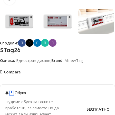
Сподели:
STag26
Ознака:
Едностран дисплеј
Brand:
MinewTag
Compare
Обука
Нудиме обука на Вашите
вработени, за самостојно да
БЕСПЛАТНО
можат да ги извршуваат