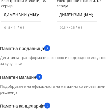
Електронски етикети
,
DS
Електронски етикети
,
DS
серија
серија
ДИМЕНЗИИ (MM)
ДИМЕНЗИИ (MM)
91.5 * 41 * 9.8
99.5 * 49.5 * 9.8
ВИДЛИВ ДЕЛ (MM)
ВИДЛИВ ДЕЛ (MM)
Паметна продавница
66.6 * 28.8
79.4 * 37.9
Дигитална трансформација со ново и надградено искуство
за купување
РЕЗОЛУЦИЈА (PX)
РЕЗОЛУЦИЈА (PX)
Паметен магацин
296 * 128
384 * 184
Подобрување на ефикасноста на магацини со иновативни
решенија
ГОЛЕМИНА НА
ГОЛЕМИНА НА
ДИСПЛЕЈ (INCH)
ДИСПЛЕЈ (INCH)
Паметна канцеларија