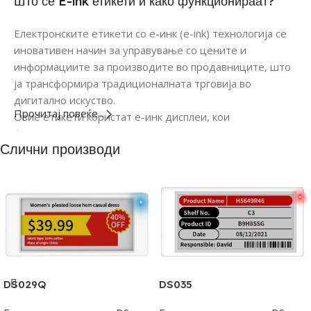
Што се E-ink етикети и како функционираат?
Електронските етикети со е-инк (e-ink) технологија се
иновативен начин за управување со цените и
информациите за производите во продавниците, што
ја трансформира традиционалната трговија во
дигитално искуство.
Прочитај повеќе...
Овие етикети користат е-инк дисплеи, кои
функционираат слично на технологијата што се
Слични производи
користи кај е-читачите, како Kindle. Тоа значи дека
текстот и графиката на етикетите се видливи и јасни
под сите услови на осветлување, вклучувајќи силно
дневно светло.
DS029Q
DS035