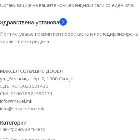
2.9
3.5
Организација на вашите конференциски сали со еден клик
ПРИКАЗ НА БОИ
ПРИКАЗ НА БОИ
Здравствена установа
Поттикнување премин кон поефикасна и поспецијализирана
Бела
,
Жолта
,
Црвена
,
Црна
Бела
,
Црвена
,
Црна
здравствена средина
ТИП НА БАТЕРИЈА
ТИП НА БАТЕРИЈА
CP502440
CP502440
МАКСЕЛ СОЛУШНС ДООЕЛ
ул. „Беласица“ бр. 2, 1000 Скопје
ЕДБ: 4013023521430
БАТЕРИЈА
БАТЕРИЈА
СКА: 210076524530131
info@maxel.mk
до 5 години (5 обнови
до 5 години (5 обнови
дневно)
дневно)
info@smartstore.mk
Категории
РАБОТНА
РАБОТНА
Електронски етикети
ТЕМПЕРАТУРА
ТЕМПЕРАТУРА
LCD Електронски етикети