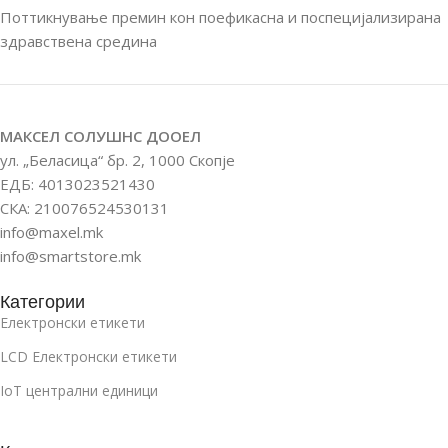
Поттикнување премин кон поефикасна и поспецијализирана
здравствена средина
МАКСЕЛ СОЛУШНС ДООЕЛ
ул. „Беласица“ бр. 2, 1000 Скопје
ЕДБ: 4013023521430
СКА: 210076524530131
info@maxel.mk
info@smartstore.mk
Категории
Електронски етикети
LCD Електронски етикети
IoT централни единици