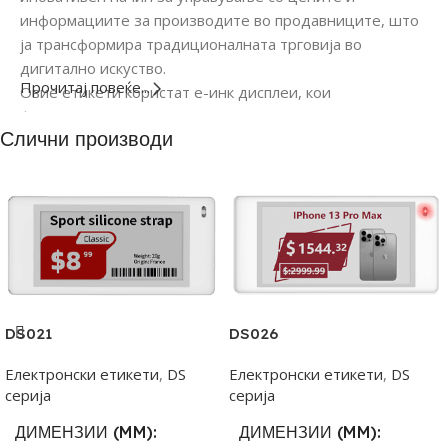
информациите за производите во продавниците, што
ја трансформира традиционалната трговија во
дигитално искуство.
Прочитај повеќе...
Овие етикети користат е-инк дисплеи, кои
функционираат слично на технологијата што се
Слични производи
користи кај е-читачите, како Kindle. Тоа значи дека
текстот и графиката на етикетите се видливи и јасни
под сите услови на осветлување, вклучувајќи силно
дневно светло.
DS021
DS026
Електронски етикети
,
DS
Електронски етикети
,
DS
серија
серија
ДИМЕНЗИИ (MM)
ДИМЕНЗИИ (MM)