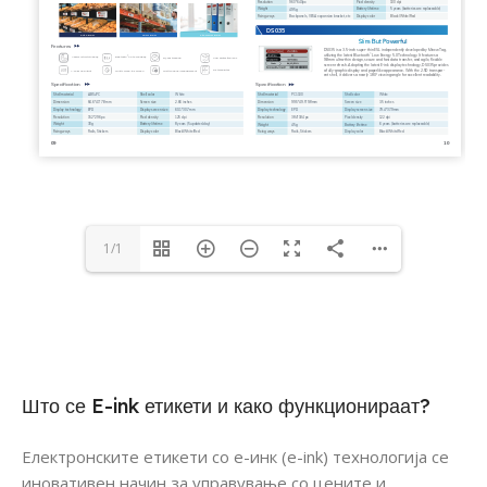
1/1
Што се E-ink етикети и како функционираат?
Електронските етикети со е-инк (e-ink) технологија се
иновативен начин за управување со цените и