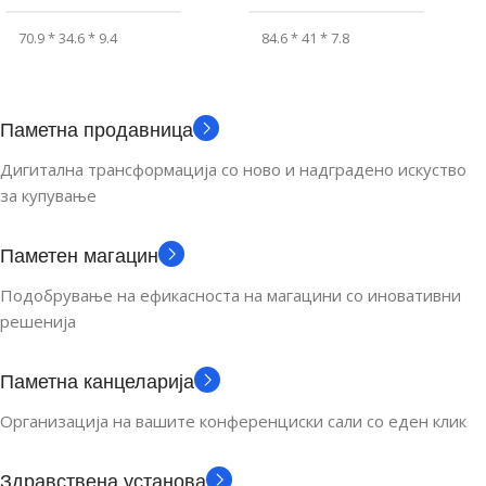
70.9 * 34.6 * 9.4
84.6 * 41 * 7.8
ВИДЛИВ ДЕЛ (MM)
ВИДЛИВ ДЕЛ (MM)
Паметна продавница
48.1 * 23.2
60.1 * 30.7
Дигитална трансформација со ново и надградено искуство
за купување
РЕЗОЛУЦИЈА (PX)
РЕЗОЛУЦИЈА (PX)
Паметен магацин
250 * 122
296 * 152
Подобрување на ефикасноста на магацини со иновативни
решенија
ГОЛЕМИНА НА
ГОЛЕМИНА НА
ДИСПЛЕЈ (INCH)
ДИСПЛЕЈ (INCH)
Паметна канцеларија
2.13
2.66
Организација на вашите конференциски сали со еден клик
ПРИКАЗ НА БОИ
ПРИКАЗ НА БОИ
Здравствена установа