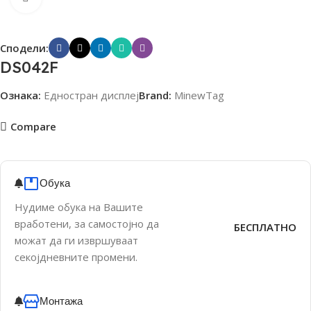
Сподели:
DS042F
Ознака:
Едностран дисплеј
Brand:
MinewTag
Compare
Обука
Нудиме обука на Вашите
вработени, за самостојно да
БЕСПЛАТНО
можат да ги извршуваат
секојдневните промени.
Монтажа