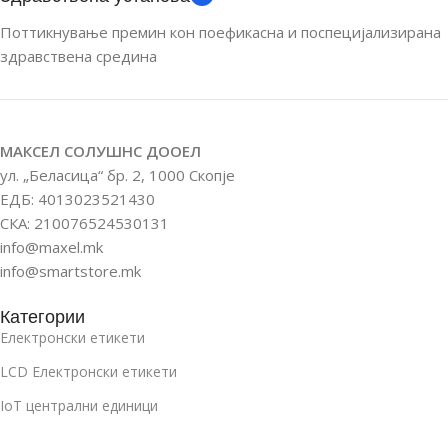
Поттикнување премин кон поефикасна и поспецијализирана
Бела
,
Црвена
,
Црна
Бела
,
Црвена
,
Црна
здравствена средина
ТИП НА БАТЕРИЈА
ТИП НА БАТЕРИЈА
CP312750
CP312750
МАКСЕЛ СОЛУШНС ДООЕЛ
ул. „Беласица“ бр. 2, 1000 Скопје
ЕДБ: 4013023521430
БАТЕРИЈА
БАТЕРИЈА
СКА: 210076524530131
info@maxel.mk
до 5 години (5 обнови
до 5 години (5 обнови
дневно)
дневно)
info@smartstore.mk
Категории
РАБОТНА
РАБОТНА
Електронски етикети
ТЕМПЕРАТУРА
ТЕМПЕРАТУРА
LCD Електронски етикети
0 °C – 50 °C
0 °C – 50 °C
IoT централни единици